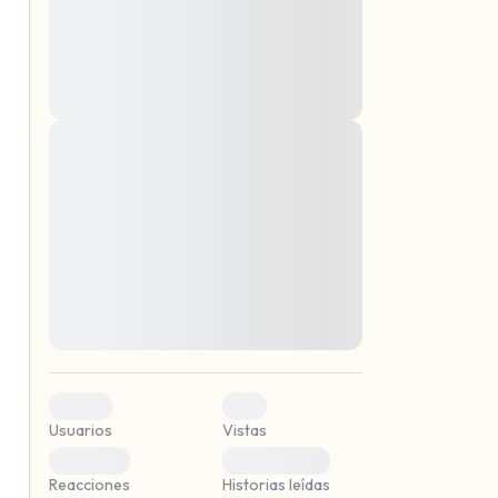
montes, nascetur ridiculus mus. Donec
quam felis, ultricies nec, pellentesque eu,
pretium quis, sem. Nulla consequat massa
quis enim. Donec pede justo, fringilla vel,
aliquet nec, vulputate
Lorem ipsum dolor sit amet, consectetuer
mismo.
adipiscing elit. Aenean commodo ligula
eget dolor. Aenean massa. Cum sociis
r.
natoque penatibus et magnis dis parturient
montes, nascetur ridiculus mus. Donec
quam felis, ultricies nec, pellentesque eu,
pretium quis, sem. Nulla consequat massa
quis enim. Donec pede justo, fringilla vel,
aliquet nec, vulputate
0
0
Usuarios
Vistas
0
0
Reacciones
Historias leídas