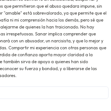
s que permitieron que el abuso quedara impune, sin
3 – cosas que puedes oír
r "amable" está sobrevalorado, ya que permite que el
atía ni mi comprensión hacia los demás, pero sé que
2 – cosas que puedes oler
 alejarme de quienes la han traicionado. No hay
as irrespetuosas. Sanar implica comprender que
1 – cosa que te gusta de ti 
nará con un abusador, un narcisista, y que lo mejor y
Respira hondo para termina
dudas. Compartir mi experiencia con otras personas que
pérdida de confianza aporta mayor claridad a la
ue también sirva de apoyo a quienes han sido
conocer su fuerza y bondad, y a liberarse de las
sadores.