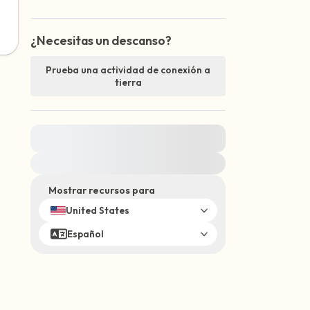
¿Necesitas un descanso?
Prueba una actividad de conexión a
tierra
Para obtener ayuda inmediata, visite
{{resource}}
Mostrar recursos para
United States
Español