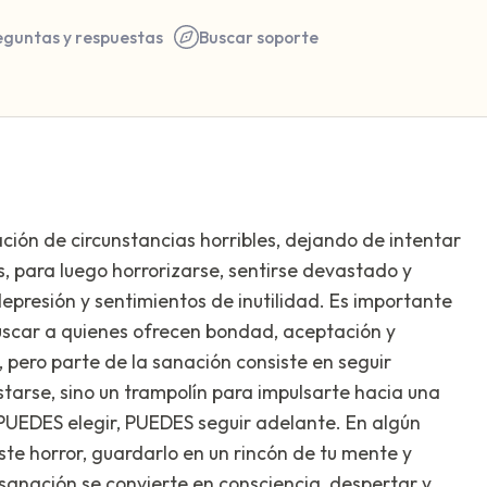
eguntas y respuestas
Buscar soporte
Encuentra un lugar cómodo 
ión de circunstancias horribles, dejando de intentar
respira profundamente un pa
os, para luego horrorizarse, sentirse devastado y
hasta 3), exhala por la boca
depresión y sentimientos de inutilidad. Es importante
a tu alrededor. Nombra lo si
buscar a quienes ofrecen bondad, aceptación y
 pero parte de la sanación consiste en seguir
5 – cosas que puedes ver (p
tarse, sino un trampolín para impulsarte hacia una
ventana)
PUEDES elegir, PUEDES seguir adelante. En algún
 horror, guardarlo en un rincón de tu mente y
4 – cosas que puedes sentir
 sanación se convierte en consciencia, despertar y