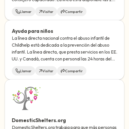
horas y todas las llamadas son confidenciales.
Llamar
Visitar
Compartir
Ayuda para niños
La línea directa nacional contra el abuso infantil de
Childhelp está dedicada a la prevención del abuso
infantil. La línea directa, que presta servicios en los EE.
UU. y Canadá, cuenta con personal las 24 horas del
día, los 7 días de la semana, con asesores
Llamar
Visitar
Compartir
profesionales en situaciones de crisis.
DomesticShelters.org
DomesticShelters.org trabaja para que más personas