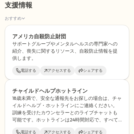
支援情報
ことができます）
おすすめ
感じるもの4つ（目の前にあるもので触れ
るものは何ですか？）
アメリカ自殺防止財団
サポートグループやメンタルヘルスの専門家への
聞こえるもの3つ
紹介、喪失に関するリソース、自殺防止情報を提
供します。
匂いを嗅ぐもの2つ
電話する
アクセスする
シェアする
自分の好きなところ1つ。
チャイルドヘルプホットライン
最後に深呼吸をしましょう。
18歳未満で、安全な通報先をお探しの場合は、チャ
イルドヘルプ・ホットラインにご連絡ください。
訓練を受けたカウンセラーとのライブチャットも
可能です。ホットラインは24時間対応で、すべて
の通話は秘密厳守されます。
電話する
アクセスする
シェアする