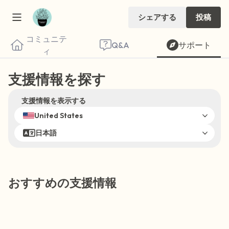
シェアする
投稿
コミュニテ
Q&A
サポート
ィ
支援情報を探す
支援情報を表示する
United States
座り心地の良い場所を見つけてください。
日本語
目を軽く閉じて、深呼吸を数回します。鼻
から息を吸い（3つ数え）、口から息を吐
きます（3つ数え）。さあ、目を開けて周
おすすめの支援情報
りを見回してください。以下のことを声に
出して言ってみてください。
見えるもの5つ（部屋の中と窓の外を見る