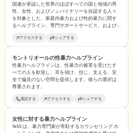
国連が承認した世界のほぼすべての国と地域の男
性、女性、およびノンバイナリーを自認する人々
を対象とした、家庭内暴力および性的暴力に関す
るヘルプライン、専門サポートサービス、および
リソースを網羅した初めての包括的な国際ディレ
アクセスする
シェアする
クトリです。
モントリオールの性暴力ヘルプライン
性暴力ヘルプラインは、性暴力の被害を受けたす
べての人を歓迎し、耳を傾け、信じ、支える、安
全で偏見のない空間を提供します。彼らの選択は
尊重されます。
電話する
アクセスする
シェアする
女性に対する暴力ヘルプライン
1455 は、暴力専門家が常駐するカウンセリング ホ