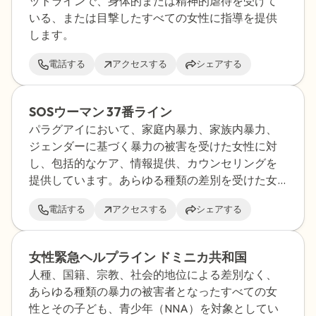
ットラインで、身体的または精神的虐待を受けて
いる、または目撃したすべての女性に指導を提供
します。
電話する
アクセスする
シェアする
SOSウーマン 37番ライン
パラグアイにおいて、家庭内暴力、家族内暴力、
ジェンダーに基づく暴力の被害を受けた女性に対
し、包括的なケア、情報提供、カウンセリングを
提供しています。あらゆる種類の差別を受けた女
性に対し、支援と社会教育的指導を提供する学際
電話する
アクセスする
シェアする
的なチームを擁しています。
女性緊急ヘルプライン ドミニカ共和国
人種、国籍、宗教、社会的地位による差別なく、
あらゆる種類の暴力の被害者となったすべての女
性とその子ども、青少年（NNA）を対象としてい