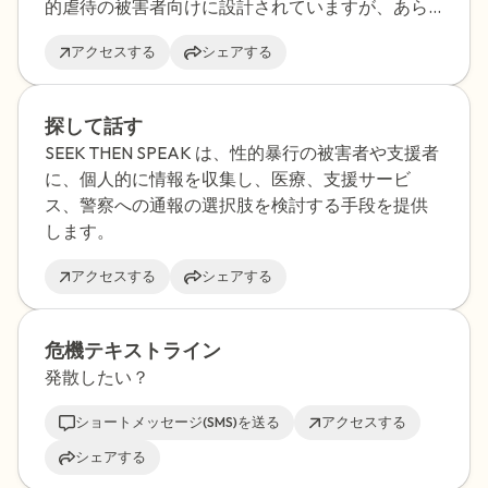
的虐待の被害者向けに設計されていますが、あら
ゆる種類の経験を持つ個人が Saprea のセルフヘル
アクセスする
シェアする
プ リソースから恩恵を受ける可能性があります。
探して話す
SEEK THEN SPEAK は、性的暴行の被害者や支援者
に、個人的に情報を収集し、医療、支援サービ
ス、警察への通報の選択肢を検討する手段を提供
します。
アクセスする
シェアする
危機テキストライン
発散したい？
ショートメッセージ(SMS)を送る
アクセスする
シェアする