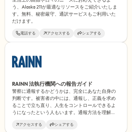
う、Alaska 211が最適なリソースをご紹介いたしま
す。無料、秘密厳守、通訳サービスもご利用いた
だけます。
電話する
アクセスする
シェアする
RAINN 法執行機関への報告ガイド
警察に通報するかどうかは、完全にあなた自身の
判断です。被害者の中には、通報し、正義を求め
ることで立ち直り、人生をコントロールできるよ
うになったという人もいます。通報方法を理解
し、経験についてより深く学ぶことで、未知の部
アクセスする
シェアする
分を取り除き、より万全の準備をすることができ