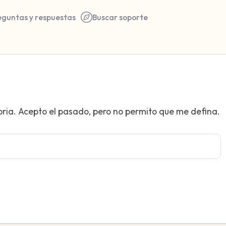
eguntas y respuestas
Buscar soporte
Encuentra un lugar cómodo 
oria. Acepto el pasado, pero no permito que me defina.
respira profundamente un pa
hasta 3), exhala por la boca
a tu alrededor. Nombra lo si
5 – cosas que puedes ver (p
ventana)
4 – cosas que puedes sentir