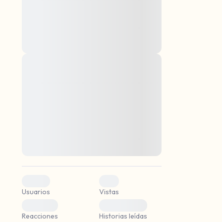
montes, nascetur ridiculus mus. Donec
quam felis, ultricies nec, pellentesque eu,
pretium quis, sem. Nulla consequat massa
quis enim. Donec pede justo, fringilla vel,
aliquet nec, vulputate
Lorem ipsum dolor sit amet, consectetuer
mismo.
adipiscing elit. Aenean commodo ligula
eget dolor. Aenean massa. Cum sociis
r.
natoque penatibus et magnis dis parturient
montes, nascetur ridiculus mus. Donec
quam felis, ultricies nec, pellentesque eu,
pretium quis, sem. Nulla consequat massa
quis enim. Donec pede justo, fringilla vel,
aliquet nec, vulputate
0
0
Usuarios
Vistas
0
0
Reacciones
Historias leídas