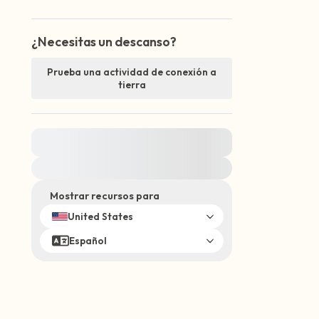
¿Necesitas un descanso?
Prueba una actividad de conexión a
tierra
Para obtener ayuda inmediata, visite
{{resource}}
Mostrar recursos para
United States
Español