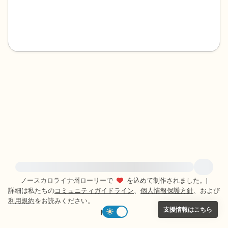
感じるもの4つ（目の前にあるもので触れ
るものは何ですか？）
聞こえるもの3つ
匂いを嗅ぐもの2つ
自分の好きなところ1つ。
最後に深呼吸をしましょう。
緊急の支援が必要な方は、{{resource}} をご訪問ください。
ノースカロライナ州ローリーで
を込めて制作されました。
|
詳細は私たちの
コミュニティガイドライン
、
個人情報保護方針
、および
利用規約
をお読みください。
支援情報はこちら
|