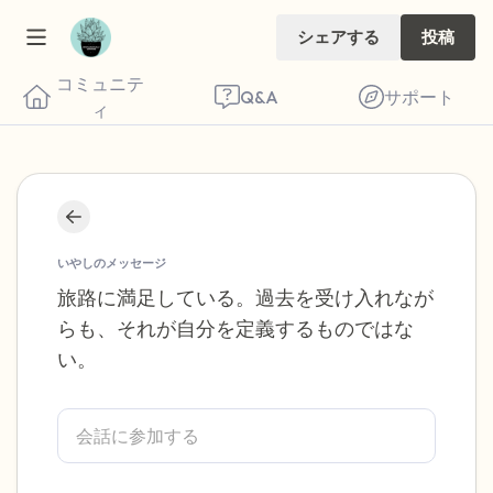
シェアする
投稿
コミュニテ
Q&A
サポート
ィ
座り心地の良い場所を見つけてください。
目を軽く閉じて、深呼吸を数回します。鼻
いやしのメッセージ
から息を吸い（3つ数え）、口から息を吐
旅路に満足している。過去を受け入れなが
らも、それが自分を定義するものではな
きます（3つ数え）。さあ、目を開けて周
い。
りを見回してください。以下のことを声に
出して言ってみてください。
見えるもの5つ（部屋の中と窓の外を見る
ことができます）